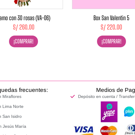
amo con 30 rosas (VA-06)
Box San Valentin 5
S/
260.00
S/
220.00
¡COMPRAR!
¡COMPRAR!
uedas frecuentes:
Medios de Pa
n Miraflores
Depósito en cuenta / Transfe
n Lima Norte
n San Isidro
en Jesús María